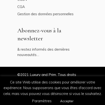
CGA
Gestion des données personnelles
Abonnez-vous à la
newsletter
& restez informés des dernières
nouveautés…
©2021
Luxury and Prim
. Tous droits
réservés
Ce site Web utilise des cookies pour améliorer votre
expérience. Nous supposerons que vous êtes d'accord avec
cela, mais vous pouvez vous désinscrire si vous le souhaitez.
by
Salt & Paper
Paramètres
Accepter