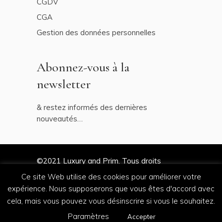
CGDV
CGA
Gestion des données personnelles
Abonnez-vous à la
newsletter
& restez informés des dernières
nouveautés…
©2021
Luxury and Prim
. Tous droits
réservés
Ce site Web utilise des cookies pour améliorer votre
expérience. Nous supposerons que vous êtes d'accord avec
cela, mais vous pouvez vous désinscrire si vous le souhaitez.
by
Salt & Paper
Paramètres
Accepter