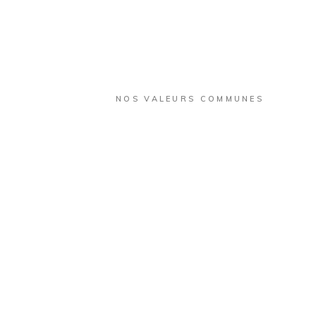
NOS VALEURS COMMUNES
Disponibilité,
HONNÊTETÉ
et
efficacité,
Nous recherchons pour vous les
pièces, les plus rares et les plus
élégantes, au meilleur prix.