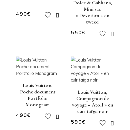
Dolce & Gabbana,
Mini sac
490
€
« Devotion » en
tweed
550
€
Louis Vuitton,
Poche document
Louis Vuitton,
Portfolio
Compagnon de
Monogram
voyage « Atoll » en
cuir taïga noir
490
€
590
€