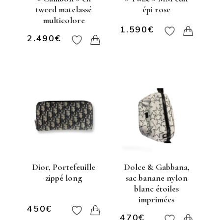
tweed matelassé
épi rose
multicolore
1.590
€
2.490
€
Dior, Portefeuille
Dolce & Gabbana,
zippé long
sac banane nylon
blanc étoiles
imprimées
450
€
470
€