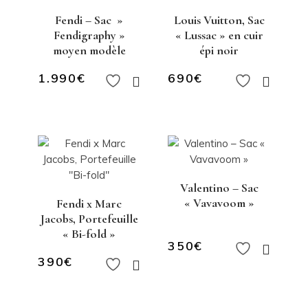
Fendi – Sac »
Louis Vuitton, Sac
Fendigraphy »
« Lussac » en cuir
moyen modèle
épi noir
1.990
€
690
€
Valentino – Sac
« Vavavoom »
Fendi x Marc
Jacobs, Portefeuille
« Bi-fold »
350
€
390
€