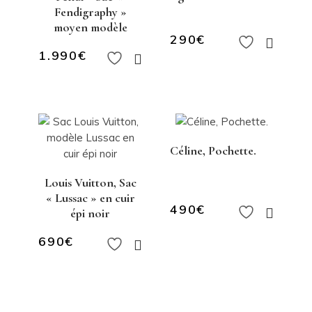
Fendigraphy »
moyen modèle
290
€
1.990
€
Céline, Pochette.
Louis Vuitton, Sac
« Lussac » en cuir
490
€
épi noir
690
€