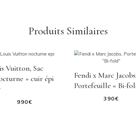
Produits Similaires
s Vuitton, Sac
Fendi x Marc Jacobs
octurne » cuir épi
Portefeuille « Bi-fol
r
390
€
990
€