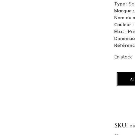
Type :
Sa
Marque :
Nom du m
Couleur :
État :
Parf
Dimensio
Référenc
En stock
A
SKU:
X