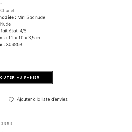
c
Chanel
odèle :
Mini Sac nude
Nude
ait état, 4/5
ns :
11 x 10 x 3,5 cm
e :
X03859
JOUTER AU PANIER
Ajouter à la liste d’envies
03859