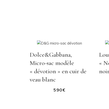
Dolce&Gabbana,
Loui
Micro-sac modèle
« N
« dévotion » en cuir de
noi
veau blanc
590
€