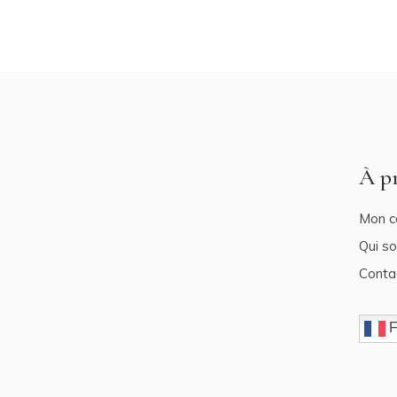
À p
Mon c
Qui s
Conta
F