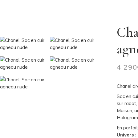
Cha
agn
4.290
Chanel ci
Sac en cu
sur rabat
Maison, a
Hologram
En parfai
Univers :