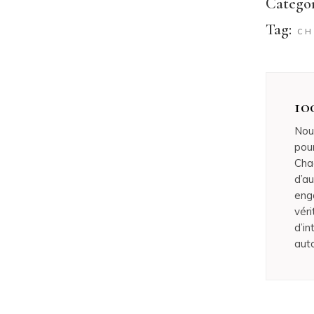
Categor
Tag:
CH
10
Nou
pour
Cha
d’au
eng
véri
d’in
aut