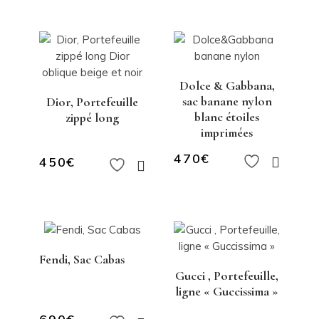
Dolce & Gabbana,
sac banane nylon
Dior, Portefeuille
blanc étoiles
zippé long
imprimées
470
€
450
€
Fendi, Sac Cabas
Gucci , Portefeuille,
ligne « Guccissima »