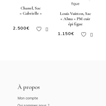
Chanel, Sac
« Gabrielle »
Louis Vuitton, Sac
« Alma » PM cuir
épi figue
2.500
€
1.150
€
À propos
Mon compte
Qui sommes nous ?