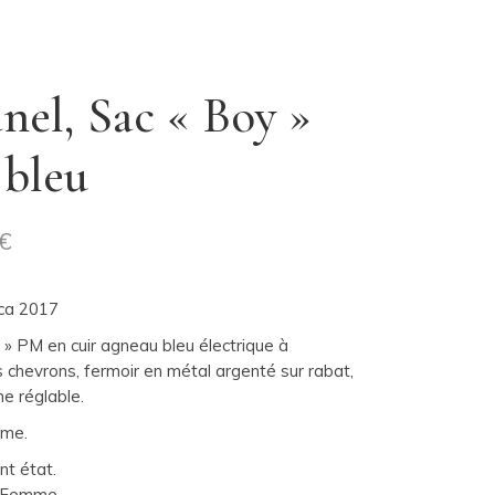
nel, Sac « Boy »
bleu
€
rca 2017
 » PM en cuir agneau bleu électrique à
s chevrons, fermoir en métal argenté sur rabat,
ne réglable.
me.
nt état.
Femme