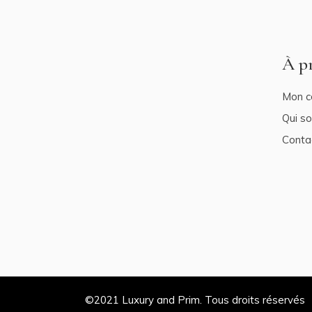
À p
Mon c
Qui s
Conta
©2021
Luxury and Prim
. Tous droits réservés