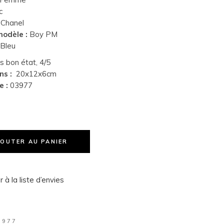
c
Chanel
odèle :
Boy PM
:
Bleu
s bon état, 4/5
ns :
20x12x6cm
e :
03977
JOUTER AU PANIER
 à la liste d’envies
3977