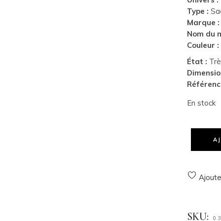
Type :
Sa
Marque :
Nom du m
Couleur 
État :
Trè
Dimensio
Référenc
En stock
A
Ajouter
SKU:
0