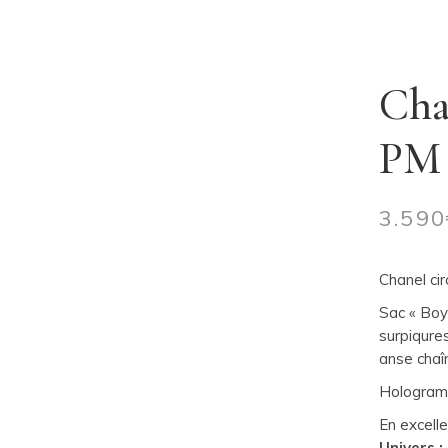
Cha
PM 
3.590
Chanel ci
Sac « Boy
surpiqure
anse chaî
Hologram
En excelle
Univers :