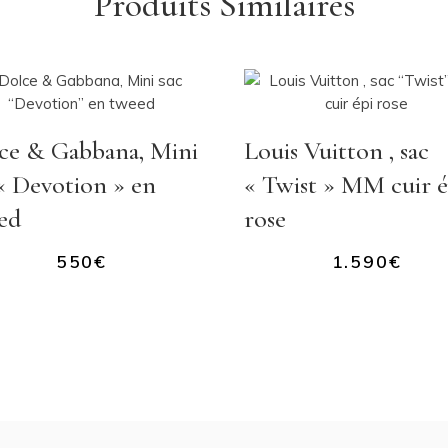
Produits Similaires
ce & Gabbana, Mini
Louis Vuitton , sac
 « Devotion » en
« Twist » MM cuir é
ed
rose
550
€
1.590
€