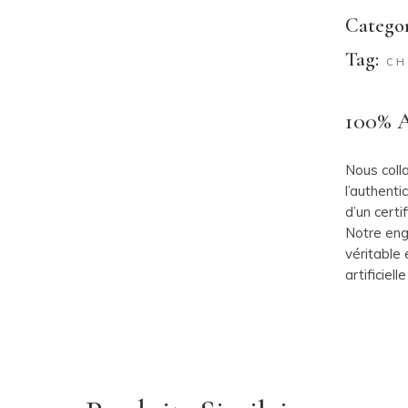
Categor
Tag:
CH
100% A
Nous coll
l’authent
d’un certi
Notre eng
véritable e
artificiel