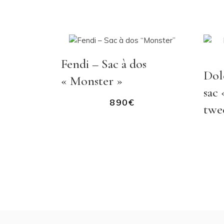
Fendi – Sac à dos
Dol
« Monster »
sac
890
€
twe