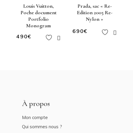
Louis Vuitton,
Prada, sac « Re-
Poche document
Edition 2005 Re-
Portfolio
Nylon »
Monogram
690
€
490
€
À propos
Mon compte
Qui sommes nous ?