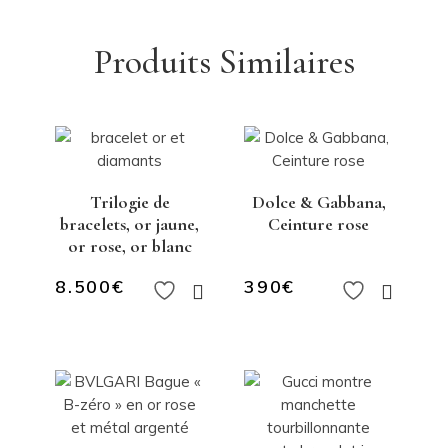
Produits Similaires
Trilogie de
Dolce & Gabbana,
bracelets, or jaune,
Ceinture rose
or rose, or blanc
8.500
€
390
€