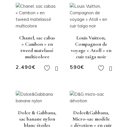
Chanel, sac cabas
Louis Vuitton,
« Cambon » en
Compagnon de
tweed matelassé
voyage « Atoll » en
multicolore
cuir taïga noir
2.490
€
590
€
Dolce & Gabbana,
Dolce&Gabbana,
sac banane nylon
Micro-sac modèle
blanc étoiles
« dévotion » en cuir