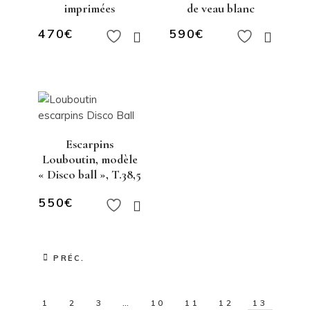
imprimées
de veau blanc
470
€
590
€
Escarpins
Louboutin, modèle
« Disco ball », T.38,5
550
€
PRÉC.
1
2
3
…
10
11
12
13