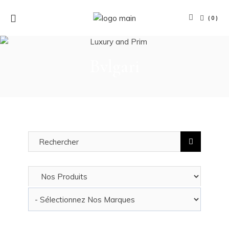
(0)
Bvlgari