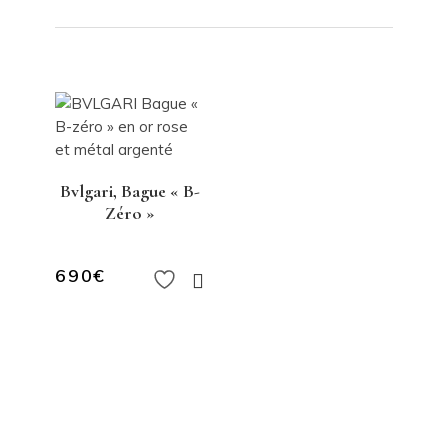
Bvlgari, Bague « B-
Zéro »
690
€