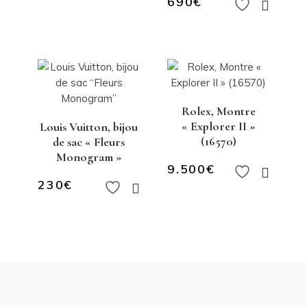
690
€
Rolex, Montre
« Explorer II »
Louis Vuitton, bijou
(16570)
de sac « Fleurs
Monogram »
9.500
€
230
€