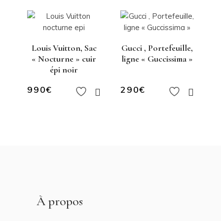
Louis Vuitton, Sac
Gucci , Portefeuille,
« Nocturne » cuir
ligne « Guccissima »
épi noir
990
€
290
€
À propos