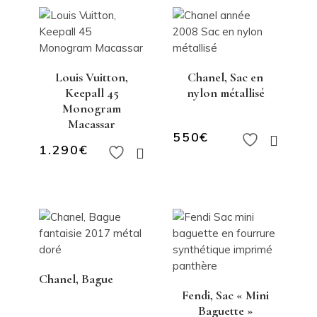
Louis Vuitton,
Chanel, Sac en
Keepall 45
nylon métallisé
Monogram
Macassar
550
€
1.290
€
Chanel, Bague
Fendi, Sac « Mini
Baguette »