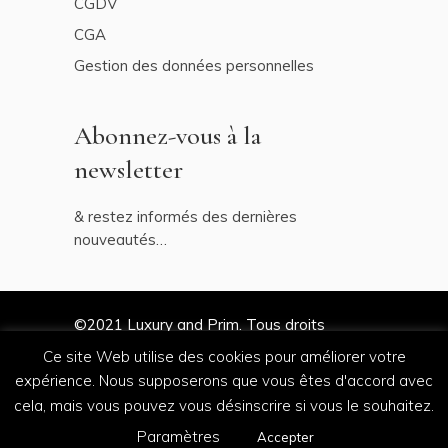
CGDV
CGA
Gestion des données personnelles
Abonnez-vous à la
newsletter
& restez informés des dernières
nouveautés…
©2021
Luxury and Prim
. Tous droits
réservés
Ce site Web utilise des cookies pour améliorer votre
expérience. Nous supposerons que vous êtes d'accord avec
cela, mais vous pouvez vous désinscrire si vous le souhaitez.
by
Salt & Paper
Paramètres
Accepter