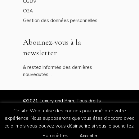
CGDV
CGA
Gestion des données personnelles
Abonnez-vous à la
newsletter
& restez informés des dernières
nouveautés…
©2021
Luxury and Prim
. Tous droits
réservés
Ce site Web utilise des cookies pour améliorer votre
expérience. Nous supposerons que vous êtes d'accord avec
cela, mais vous pouvez vous désinscrire si vous le souhaitez.
by
Salt & Paper
Paramètres
Accepter