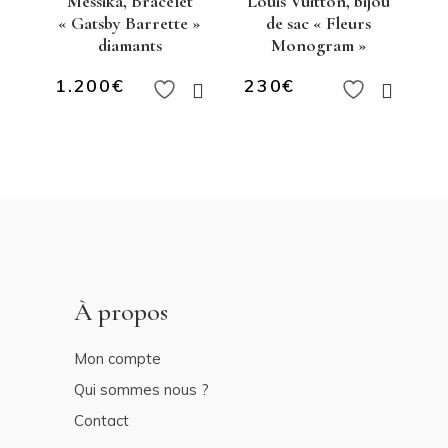
Messika, Bracelet
Louis Vuitton, bijou
« Gatsby Barrette »
de sac « Fleurs
diamants
Monogram »
1.200
€
230
€
À propos
Mon compte
Qui sommes nous ?
Contact